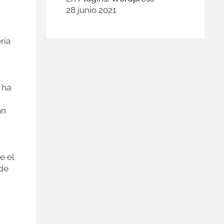
28 junio 2021
ría
 ha
an
e el
 de