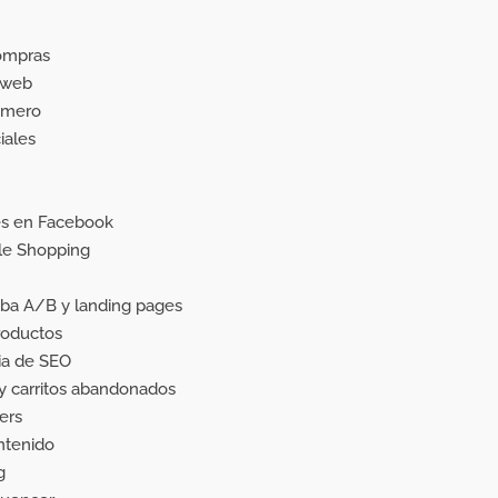
ompras
 web
imero
iales
es en Facebook
le Shopping
ba A/B y landing pages
roductos
ia de SEO
y carritos abandonados
ers
ntenido
g