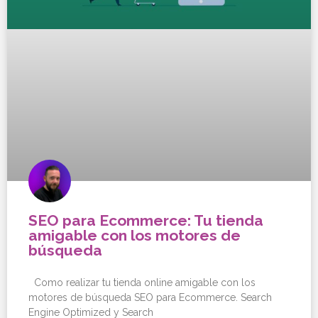
SEO para Ecommerce: Tu tienda
amigable con los motores de
búsqueda
Como realizar tu tienda online amigable con los
motores de búsqueda SEO para Ecommerce. Search
Engine Optimized y Search