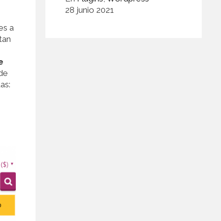
28 junio 2021
es a
tan
e
 de
as: