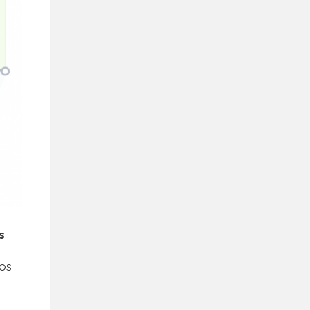
s
ios