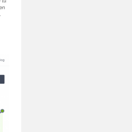
 tu
 en
l