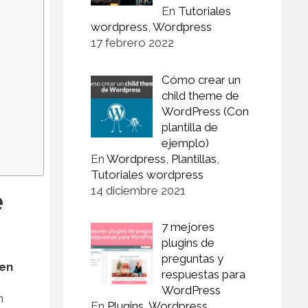
En
Tutoriales
wordpress
,
Wordpress
17 febrero 2022
Cómo crear un
child theme de
WordPress (Con
plantilla de
ejemplo)
En
Wordpress
,
Plantillas
,
Tutoriales wordpress
14 diciembre 2021
é
7 mejores
plugins de
preguntas y
sen
respuestas para
WordPress
n
En
Plugins
,
Wordpress