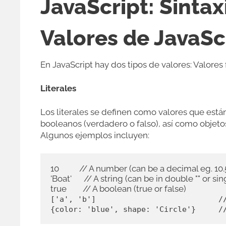
JavaScript: Sintax
Valores de JavaSc
En JavaScript hay dos tipos de valores: Valores fi
Literales
Los literales se definen como valores que est
booleanos (verdadero o falso), así como objeto
Algunos ejemplos incluyen:
10          // A number (can be a decimal eg. 10.5
'Boat'      // A string (can be in double "" or sing
['a', 'b']                           //
{color: 'blue', shape: 'Circle'}     /