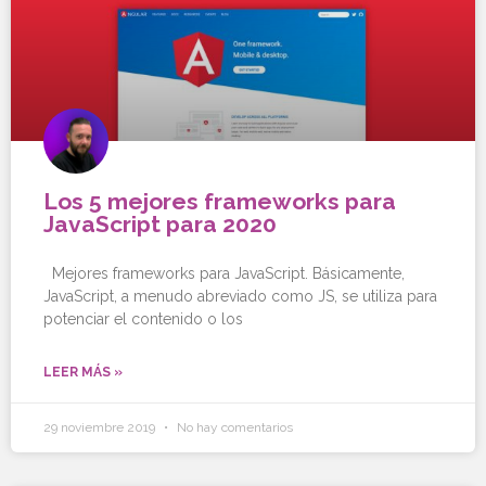
Los 5 mejores frameworks para
JavaScript para 2020
Mejores frameworks para JavaScript. Básicamente,
JavaScript, a menudo abreviado como JS, se utiliza para
potenciar el contenido o los
LEER MÁS »
29 noviembre 2019
No hay comentarios