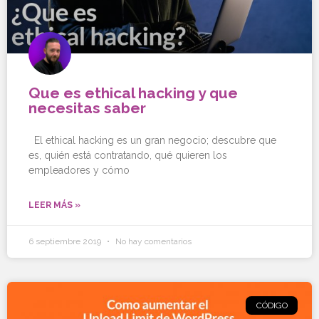
Que es ethical hacking y que
necesitas saber
El ethical hacking es un gran negocio; descubre que
es, quién está contratando, qué quieren los
empleadores y cómo
LEER MÁS »
6 septiembre 2019
No hay comentarios
CÓDIGO